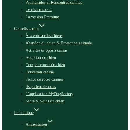
Promenades & Rencontres canines
Le réseau social
La version Premium
Conseils canins
À savoir sur les chiens
Abandon du chien & Protection animale
Activités & Sports canins
Adoption du chien
Comportement du chien
Éducation canine
Fiches de races canines
Ils parlent de nous
L’application MyDogSociety
Santé & Soins du chien
La boutique
Alimentation