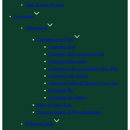
Santé & Soins du chien
La boutique
Alimentation
Croquettes pour Chien
Croquettes chiot
Croquettes chien stérilisé & Light
Croquettes chien senior
Croquettes riches en protéines (Min. 30%)
Croquettes sans céréales
Croquettes Faible en Glucides (Low Carb)
Croquettes Bio
Croquettes aux insectes
Pâtées & Repas Frais
Digestion sensible & Hypoallergénique
Education canine