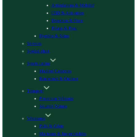
Articulations & Mobilité
CBD & Anti-stress
Digestion & Flore
Pelage & Peau
Hygiène & Soins
Services
Spécial chiot
Sports canins
Matériel Canicross
Randonnée & Outdoor
Transport
Protection Véhicule
Sécurité Voiture
Vêtements
Pulls & Gilets
Manteaux & Imperméables