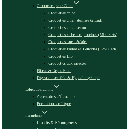
Croquettes pour Chien
Croquettes chiot
Croquettes chien stérilisé & Light
Croquettes chien senior
Croquettes riches en protéines (Min. 30%)
Croquettes sans céréales
Croquettes Faible en Glucides (Low Carb)
Croquettes Bio
Croquettes aux insectes
Pâtées & Repas Frais
Digestion sensible & Hypoallergénique
Education canine
Accessoires d’Éducation
Formations en Ligne
Friandises
Biscuits & Récompenses