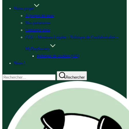
Notre projet
À propos de nous
Nos partenaires
Contactez-nous
CGU・Mentions Légales・Politique de Confidentialité –
MyDogSociety
Politique de cookies (UE)
News !
Recherche
Rechercher
pour :
Aller
au
contenu