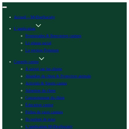
Ouvrir/fermer
la
Accueil – MyDogSociety
navigation
L’application
Promenades & Rencontres canines
Le réseau social
La version Premium
Conseils canins
À savoir sur les chiens
Abandon du chien & Protection animale
Activités & Sports canins
Adoption du chien
Comportement du chien
Éducation canine
Fiches de races canines
Ils parlent de nous
L’application MyDogSociety