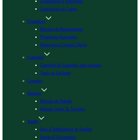
Accessoires d’Éducation
Formations en Ligne
Friandises
Biscuits & Récompenses
Friandises Naturelles
Mastication Longue Durée
Gamelles
Gamelles & Gamelles anti-glouton
Tapis de Léchage
Gourdes
Harnais
Harnais de Balade
Harnais Sport & Traction
Jouets
Jeux d’Intelligence & Fouille
Jouets d’Occupation