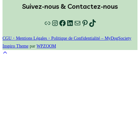
Suivez-nous & Contactez-nous
Lien
Instagram
Facebook
LinkedIn
E-mail
Pinterest
TikTok
CGU・Mentions Légales・Politique de Confidentialité – MyDogSociety
Inspiro Theme
par
WPZOOM
Scroll
to
top