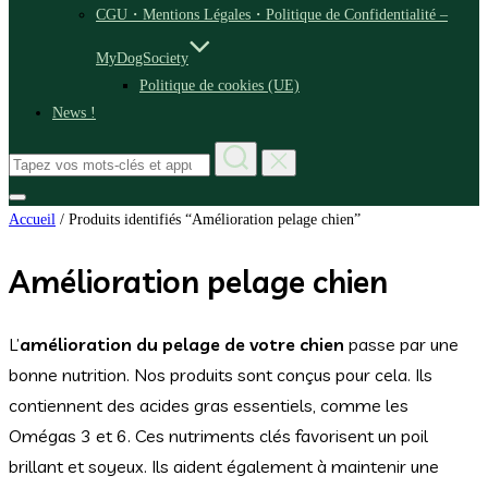
CGU・Mentions Légales・Politique de Confidentialité –
MyDogSociety
Politique de cookies (UE)
News !
Rechercher :
Permuter
Accueil
/ Produits identifiés “Amélioration pelage chien”
la
colonne
latérale
et
Amélioration pelage chien
la
navigation
L’
amélioration du pelage de votre chien
passe par une
bonne nutrition. Nos produits sont conçus pour cela. Ils
contiennent des acides gras essentiels, comme les
Omégas 3 et 6. Ces nutriments clés favorisent un poil
brillant et soyeux. Ils aident également à maintenir une