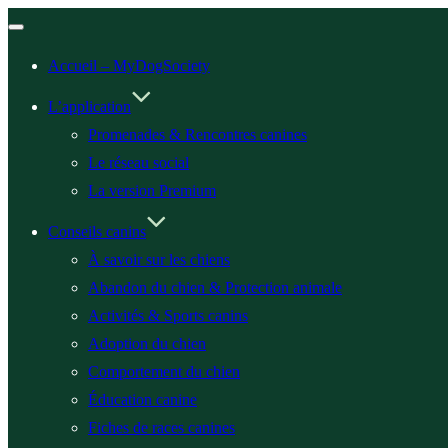
Ouvrir/fermer
la
navigation
Accueil – MyDogSociety
L’application
Promenades & Rencontres canines
Le réseau social
La version Premium
Conseils canins
À savoir sur les chiens
Abandon du chien & Protection animale
Activités & Sports canins
Adoption du chien
Comportement du chien
Éducation canine
Fiches de races canines